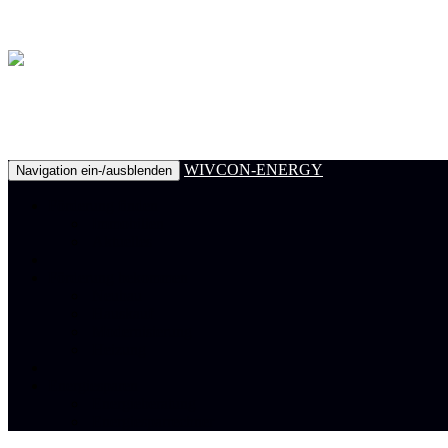
WIVCON-ENERGY
Navigation ein-/ausblenden
Förderung finden
Immobilien
Aktuelles
Förderung bekommen
Neubau
Hauskauf
Modernisierung
Heizung
Energiesparen
Energieberatung
Energiesparrechner